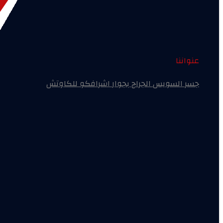
عنواننا
جسر السويس الجراج بجوار اشرافكو للكاوتش