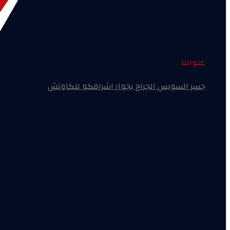
عنواننا
جسر السويس الجراج بجوار اشرافكو للكاوتش