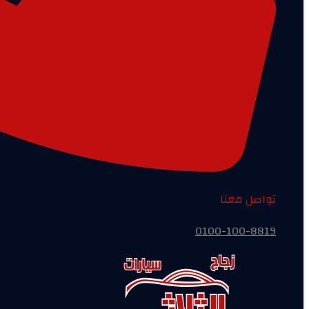
تواصل معنا
0100-100-8819