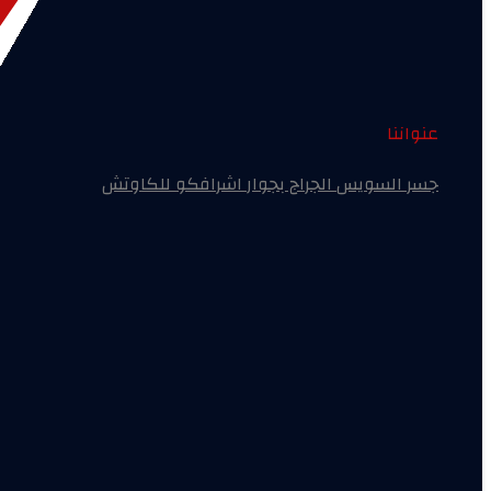
عنواننا
جسر السويس الجراج بجوار اشرافكو للكاوتش