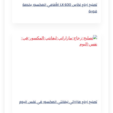
تصليح زجاج لكزس LX 600 الأمامي المكسور بخدمة
فورية
تصليح زجاج مازاراتي ليفانتي المكسور في نفس اليوم