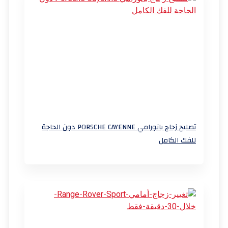
تصليح زجاج بانورامي PORSCHE CAYENNE دون الحاجة
للفك الكامل