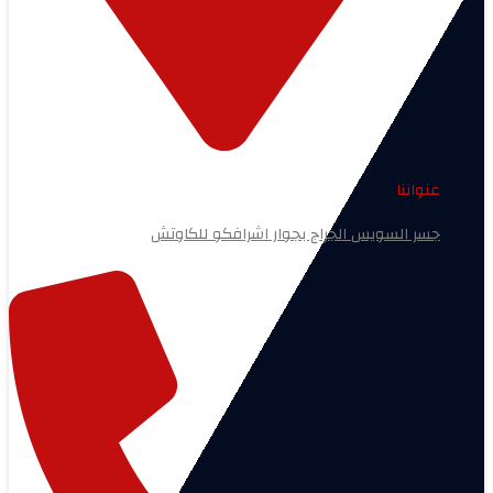
عنواننا
جسر السويس الجراج بجوار اشرافكو للكاوتش