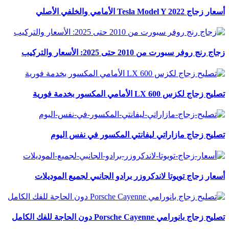
أسعار زجاج Tesla Model Y 2022 الأمامي والخلفي الأصلي
زجاج رنج روفر سبورت من 2010 حتى 2025: الأسعار والتركيب
تصليح زجاج لكزس LX 600 الأمامي المكسور بخدمة فورية
تصليح زجاج مازاراتي ليفانتي المكسور في نفس اليوم
أسعار زجاج تويوتا لاندكروزر برادو الجانبي لجميع الموديلات
تصليح زجاج بانورامي Porsche Cayenne دون الحاجة للفك الكامل