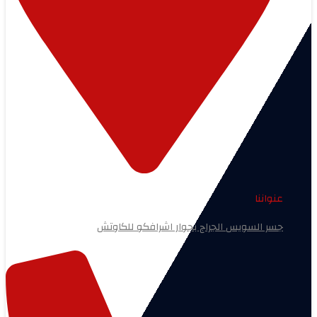
عنواننا
جسر السويس الجراج بجوار اشرافكو للكاوتش