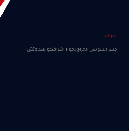
عنواننا
جسر السويس الجراج بجوار اشرافكو للكاوتش