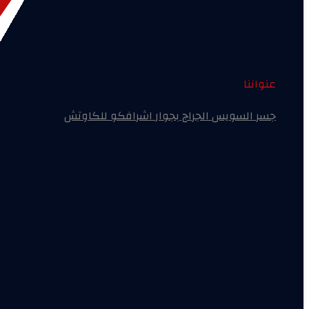
عنواننا
جسر السويس الجراج بجوار اشرافكو للكاوتش