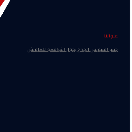
عنواننا
جسر السويس الجراج بجوار اشرافكو للكاوتش